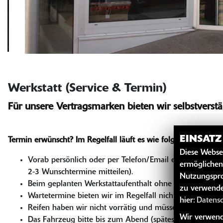
Werkstatt (Service & Termin)
Für unsere Vertragsmarken bieten wir selbstverstä
EINSAT
Termin erwünscht? Im Regelfall läuft es wie folgt ab:
Diese Webse
Vorab persönlich oder per Telefon/Email einen Termin 
ermöglichen
2-3 Wunschtermine mitteilen).
Nutzungspro
Beim geplanten Werkstattaufenthalt ohne Überraschunge
zu verwende
Wartetermine bieten wir im Regelfall nicht an. Aber je
hier:
Datens
Reifen haben wir nicht vorrätig und müssen wir ca. 2-3
Wir verwende
Das Fahrzeug bitte bis zum Abend (spätestens 17:30h)