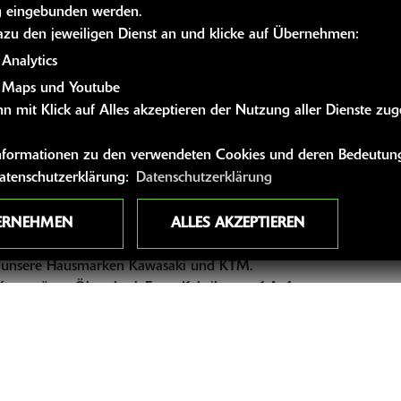
 eingebunden werden.
g (EC/Visa/Kredit) oder in Bar fällig.
dazu den jeweiligen Dienst an und klicke auf Übernehmen:
Analytics
otorrad
unten auf dem Parkplatz unter dem Dachvorsprung
abges
 Maps und Youtube
n einen Briefumschlag packen und in den Briefkasten links nebe
n mit Klick auf Alles akzeptieren der Nutzung aller Dienste zu
en wir den Fahrzeugschein!
 Informationen zu den verwendeten Cookies und deren Bedeutung
ir uns zur Klärung vorab bei dir!
Datenschutzerklärung:
Datenschutzerklärung
ERNEHMEN
ALLES AKZEPTIEREN
 Innung.
r unsere Hausmarken Kawasaki und KTM.
Kettensätze, Ölwechsel. Fremdfabrikate auf Anfrage.
 auf die Serienleistung zurück.
nker, Auspuffsysteme uvm.)
g.
 die Marken Kawasaki und KTM.
e KAWAs/KTMs mit ABS und/oder Kurven-ABS)!