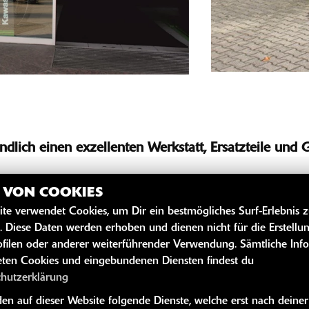
ndlich einen exzellenten Werkstatt, Ersatzteile und 
Z VON COOKIES
ite verwendet Cookies, um Dir ein bestmögliches Surf-Erlebnis 
vereinbaren (Daten zur Person, Kontaktdaten/Email, Fahrzeug, K
. Diese Daten werden erhoben und dienen nicht für die Erstellu
filen oder anderer weiterführender Verwendung. Sämtliche Inf
n ist das Fahrzeug normalerweise nach 1-2 Tage abholfertig.
ten Cookies und eingebundenen Diensten findest du
 nach Modell und Zeitpunkt kann eine 1000Km-Erstinspektion ode
chutzerklärung
 Tage vor dem Termin bestellen! Hierzu am besten vorab mal vor
n auf dieser Website folgende Dienste, welche erst nach deiner
 abgeben und einen Abholtermin vereinbaren.