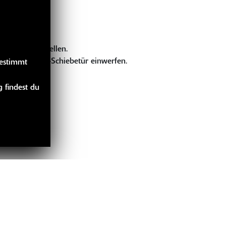
chlossen abstellen.
n der Eingangs-Schiebetür einwerfen.
gestimmt
 findest du