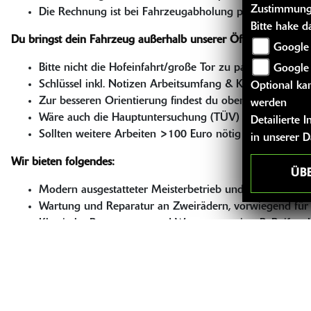
Zustimmung
Die Rechnung ist bei Fahrzeugabholung per Kartenzahlun
Bitte hake 
Du bringst dein Fahrzeug außerhalb unserer Öffnungszeiten:
Google 
Bitte nicht die Hofeinfahrt/große Tor zu parken! Das M
Google
Schlüssel inkl. Notizen Arbeitsumfang & Kontaktdaten i
Optional kan
Zur besseren Orientierung findest du oben auch Fotos.
werden
Wäre auch die Hauptuntersuchung (TÜV) fällig, benötig
Detailierte
Sollten weitere Arbeiten >100 Euro nötig sein, melden w
in unserer 
Wir bieten folgendes:
ÜB
Modern ausgestatteter Meisterbetrieb und Mitglied der
Wartung und Reparatur an Zweirädern, vorwiegend fü
Klassische Reparaturen und Wartungen wie z.B. Reifen, 
Leistungsumrüstungen, z.B. für den A2-Führerschein oder
Fahrzeugumbauten (z.B. Zubehör wie Koffersysteme, Bli
Vergaser-
Ultraschallreinigung & Motoren-
Instandsetzun
Spezialwerkzeuge und modernste Diagnose-Geräte für
Automatisches Bremsentlüftungsgerät (speziell für di